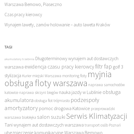
Warszawa Bemowo, Piaseczno
Czas pracy kierowcy
Wynajem lawety, zamów holowanie – auto laweta Kraków
TAGI
Długoterminowy wynajem aut dostawczych
akumulatory trzebinia
filtr fap
ewidencja czasu pracy kierowcy
warszawa
golf 3
myjnia
stylizacja
Kurier miejski Warszawa
monitoring floty
obsługa floty warszawa
naprawa samochodów
obsługa
nauka jazdy w Lublinie
katowice
naprawa skrzyni biegów
podzespoły
akumulatora
obsługa flot trójmiasto
amortyzatory
pomoc drogowa Katowice
przeprowadzki
Serwis Klimatyzacji
salon suzuki
warszawa białołęka
Tani wynajem aut dostawczych warszawa
transport osób Poznań
ubezpieczenie komunikacyjne Warszawa Bemowo