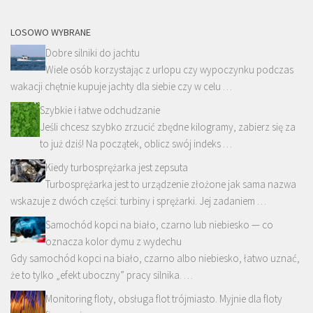
LOSOWO WYBRANE
Dobre silniki do jachtu
Wiele osób korzystając z urlopu czy wypoczynku podczas
wakacji chętnie kupuje jachty dla siebie czy w celu …
Szybkie i łatwe odchudzanie
Jeśli chcesz szybko zrzucić zbędne kilogramy, zabierz się za
to już dziś! Na początek, oblicz swój indeks …
Kiedy turbosprężarka jest zepsuta
Turbosprężarka jest to urządzenie złożone jak sama nazwa
wskazuje z dwóch części: turbiny i sprężarki. Jej zadaniem …
Samochód kopci na biało, czarno lub niebiesko — co
oznacza kolor dymu z wydechu
Gdy samochód kopci na biało, czarno albo niebiesko, łatwo uznać,
że to tylko „efekt uboczny” pracy silnika. …
Monitoring floty, obsługa flot trójmiasto. Myjnie dla floty