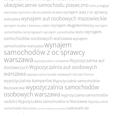
ubezpieczenie samochodu piaseczno
volvo przegląd
wynajem auta z oc sprawcy
warszawa
wymiana akumulatorów Kraków
wynajem aut osobowych mazowieckie
warszawa
wynajem długoterminowy
wynajem busów z kierowcą radom
wynajem
wynajem
samochodów campingowych
wynajem samochodów Modlin
samochodów osobowych warszawa
wynajem
wynajem
samochodów warszawa
samochodów z oc sprawcy
warszawa
Wypożyczalnia aut
wypozyczalnia camperow
Wypożyczalnia aut osobowych
dostawczych
warszawa
wypożyczalnia busów osobowych lotnisko Poznań
wypożyczalnia kamperów
Wypożyczalnia samochodów
wypożyczalnia samochodów
Mazowieckie
osobowych warszawa
wypożyczalnia samochodów
racibórz
Wypożyczalnia samochodów w Warszawie
Wypożyczalnie
Ładowarki do
samochodów Warszawa
zamów holowanie kraków