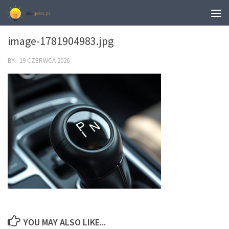
0
image-1781904983.jpg
BY
·
19 CZERWCA 2026
YOU MAY ALSO LIKE...