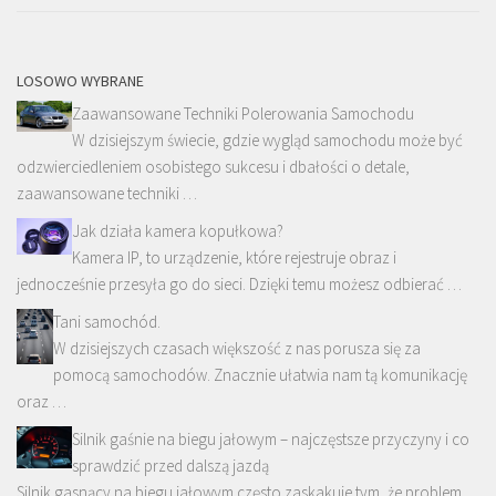
LOSOWO WYBRANE
Zaawansowane Techniki Polerowania Samochodu
W dzisiejszym świecie, gdzie wygląd samochodu może być
odzwierciedleniem osobistego sukcesu i dbałości o detale,
zaawansowane techniki …
Jak działa kamera kopułkowa?
Kamera IP, to urządzenie, które rejestruje obraz i
jednocześnie przesyła go do sieci. Dzięki temu możesz odbierać …
Tani samochód.
W dzisiejszych czasach większość z nas porusza się za
pomocą samochodów. Znacznie ułatwia nam tą komunikację
oraz …
Silnik gaśnie na biegu jałowym – najczęstsze przyczyny i co
sprawdzić przed dalszą jazdą
Silnik gasnący na biegu jałowym często zaskakuje tym, że problem