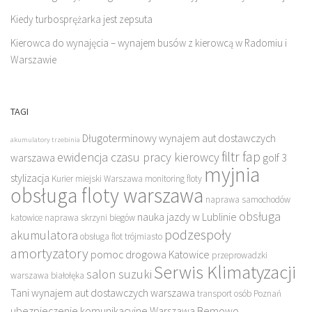
Kiedy turbosprężarka jest zepsuta
Kierowca do wynajęcia – wynajem busów z kierowcą w Radomiu i
Warszawie
TAGI
Długoterminowy wynajem aut dostawczych
akumulatory trzebinia
filtr fap
ewidencja czasu pracy kierowcy
warszawa
golf 3
myjnia
stylizacja
Kurier miejski Warszawa
monitoring floty
obsługa floty warszawa
naprawa samochodów
obsługa
nauka jazdy w Lublinie
katowice
naprawa skrzyni biegów
podzespoły
akumulatora
obsługa flot trójmiasto
amortyzatory
pomoc drogowa Katowice
przeprowadzki
Serwis Klimatyzacji
salon suzuki
warszawa białołęka
Tani wynajem aut dostawczych warszawa
transport osób Poznań
ubezpieczenie komunikacyjne Warszawa Bemowo