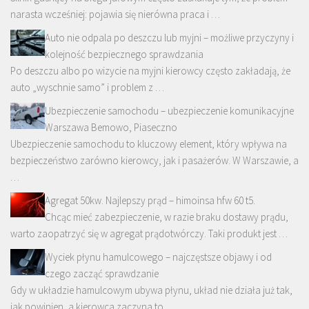
narasta wcześniej: pojawia się nierówna praca i …
Auto nie odpala po deszczu lub myjni – możliwe przyczyny i
kolejność bezpiecznego sprawdzania
Po deszczu albo po wizycie na myjni kierowcy często zakładają, że
auto „wyschnie samo” i problem z …
Ubezpieczenie samochodu – ubezpieczenie komunikacyjne
Warszawa Bemowo, Piaseczno
Ubezpieczenie samochodu to kluczowy element, który wpływa na
bezpieczeństwo zarówno kierowcy, jak i pasażerów. W Warszawie, a
…
Agregat 50kw. Najlepszy prąd – himoinsa hfw 60 t5.
Chcąc mieć zabezpieczenie, w razie braku dostawy prądu,
warto zaopatrzyć się w agregat prądotwórczy. Taki produkt jest …
Wyciek płynu hamulcowego – najczęstsze objawy i od
czego zacząć sprawdzanie
Gdy w układzie hamulcowym ubywa płynu, układ nie działa już tak,
jak powinien, a kierowca zaczyna to …