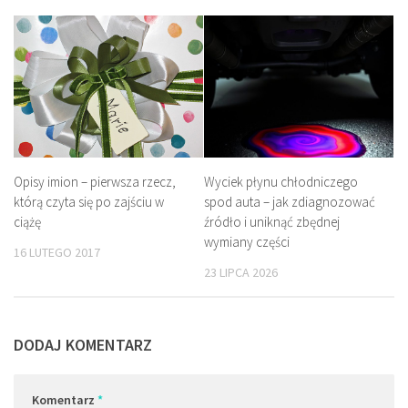
Opisy imion – pierwsza rzecz,
Wyciek płynu chłodniczego
którą czyta się po zajściu w
spod auta – jak zdiagnozować
ciążę
źródło i uniknąć zbędnej
wymiany części
16 LUTEGO 2017
23 LIPCA 2026
DODAJ KOMENTARZ
Komentarz
*