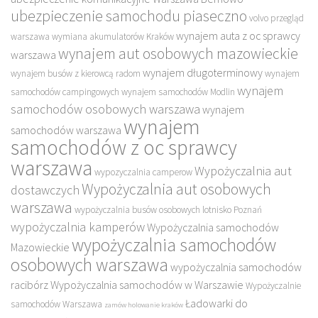
ubezpieczenie samochodu piaseczno
volvo przegląd
wynajem auta z oc sprawcy
warszawa
wymiana akumulatorów Kraków
wynajem aut osobowych mazowieckie
warszawa
wynajem długoterminowy
wynajem busów z kierowcą radom
wynajem
wynajem
samochodów campingowych
wynajem samochodów Modlin
samochodów osobowych warszawa
wynajem
wynajem
samochodów warszawa
samochodów z oc sprawcy
warszawa
Wypożyczalnia aut
wypozyczalnia camperow
Wypożyczalnia aut osobowych
dostawczych
warszawa
wypożyczalnia busów osobowych lotnisko Poznań
wypożyczalnia kamperów
Wypożyczalnia samochodów
wypożyczalnia samochodów
Mazowieckie
osobowych warszawa
wypożyczalnia samochodów
racibórz
Wypożyczalnia samochodów w Warszawie
Wypożyczalnie
Ładowarki do
samochodów Warszawa
zamów holowanie kraków