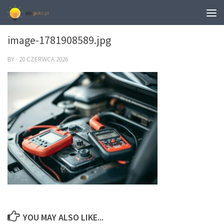
0
image-1781908589.jpg
BY
·
20 CZERWCA 2026
YOU MAY ALSO LIKE...