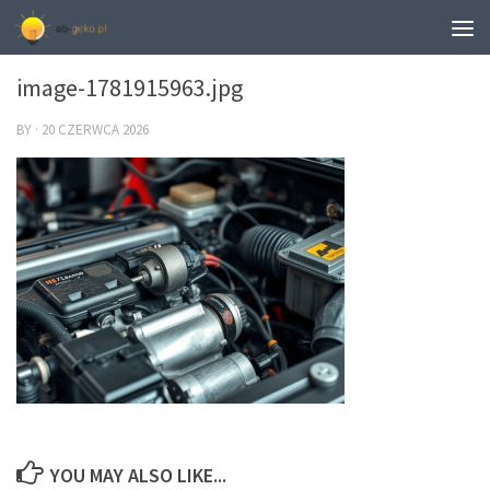
0
image-1781915963.jpg
BY
·
20 CZERWCA 2026
YOU MAY ALSO LIKE...