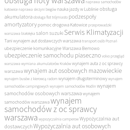
obsługa floty warszawa
naprawa samochodów
obsługa
nauka jazdy w Lublinie
katowice
naprawa skrzyni biegów
podzespoły
akumulatora
obsługa flot trójmiasto
amortyzatory
pomoc drogowa Katowice
przeprowadzki
Serwis Klimatyzacji
salon suzuki
warszawa białołęka
Tani wynajem aut dostawczych warszawa
transport osób Poznań
ubezpieczenie komunikacyjne Warszawa Bemowo
ubezpieczenie samochodu piaseczno
volvo przegląd
wynajem auta z oc sprawcy
warszawa
wymiana akumulatorów Kraków
wynajem aut osobowych mazowieckie
warszawa
wynajem długoterminowy
wynajem busów z kierowcą radom
wynajem
wynajem
samochodów campingowych
wynajem samochodów Modlin
samochodów osobowych warszawa
wynajem
wynajem
samochodów warszawa
samochodów z oc sprawcy
warszawa
Wypożyczalnia aut
wypozyczalnia camperow
Wypożyczalnia aut osobowych
dostawczych