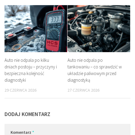
Auto nie odpala po kilku
Auto nie odpala po
dniach postoju – przyczyny i
tankowaniu – co sprawdzić w
bezpieczna kolejność
układzie paliwowym przed
diagnostyki
diagnostyką
29 CZERWCA 2026
27 CZERWCA 2026
DODAJ KOMENTARZ
Komentarz
*