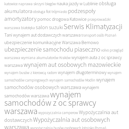
obsługa
nauka jazdy w Lublinie
katowice
naprawa skrzyni biegów
podzespoły
akumulatora
obsługa flot trójmiasto
amortyzatory
pomoc drogowa Katowice
przeprowadzki
Serwis Klimatyzacji
salon suzuki
warszawa białołęka
Tani wynajem aut dostawczych warszawa
transport osób Poznań
ubezpieczenie komunikacyjne Warszawa Bemowo
ubezpieczenie samochodu piaseczno
volvo przegląd
wynajem auta z oc sprawcy
warszawa
wymiana akumulatorów Kraków
wynajem aut osobowych mazowieckie
warszawa
wynajem długoterminowy
wynajem busów z kierowcą radom
wynajem
wynajem
samochodów campingowych
wynajem samochodów Modlin
samochodów osobowych warszawa
wynajem
wynajem
samochodów warszawa
samochodów z oc sprawcy
warszawa
Wypożyczalnia aut
wypozyczalnia camperow
Wypożyczalnia aut osobowych
dostawczych
warszawa
wypożyczalnia busów osobowych lotnisko Poznań