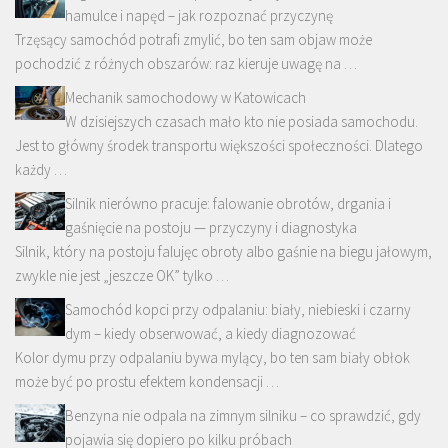
hamulce i napęd – jak rozpoznać przyczynę
Trzęsący samochód potrafi zmylić, bo ten sam objaw może
pochodzić z różnych obszarów: raz kieruje uwagę na …
Mechanik samochodowy w Katowicach
W dzisiejszych czasach mało kto nie posiada samochodu.
Jest to główny środek transportu większości społeczności. Dlatego
każdy …
Silnik nierówno pracuje: falowanie obrotów, drgania i
gaśnięcie na postoju — przyczyny i diagnostyka
Silnik, który na postoju falujęc obroty albo gaśnie na biegu jałowym,
zwykle nie jest „jeszcze OK” tylko …
Samochód kopci przy odpalaniu: biały, niebieski i czarny
dym – kiedy obserwować, a kiedy diagnozować
Kolor dymu przy odpalaniu bywa mylący, bo ten sam biały obłok
może być po prostu efektem kondensacji …
Benzyna nie odpala na zimnym silniku – co sprawdzić, gdy
pojawia się dopiero po kilku próbach