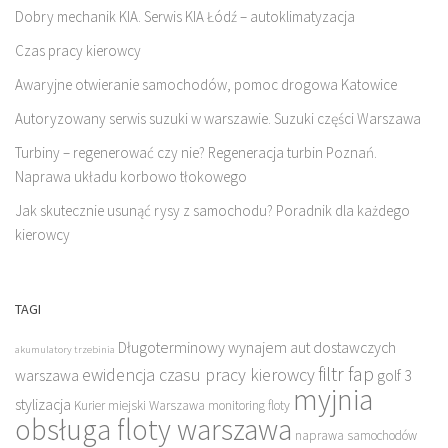
Dobry mechanik KIA. Serwis KIA Łódź – autoklimatyzacja
Czas pracy kierowcy
Awaryjne otwieranie samochodów, pomoc drogowa Katowice
Autoryzowany serwis suzuki w warszawie. Suzuki części Warszawa
Turbiny – regenerować czy nie? Regeneracja turbin Poznań.
Naprawa układu korbowo tłokowego
Jak skutecznie usunąć rysy z samochodu? Poradnik dla każdego
kierowcy
TAGI
Długoterminowy wynajem aut dostawczych
akumulatory trzebinia
filtr fap
ewidencja czasu pracy kierowcy
warszawa
golf 3
myjnia
stylizacja
Kurier miejski Warszawa
monitoring floty
obsługa floty warszawa
naprawa samochodów