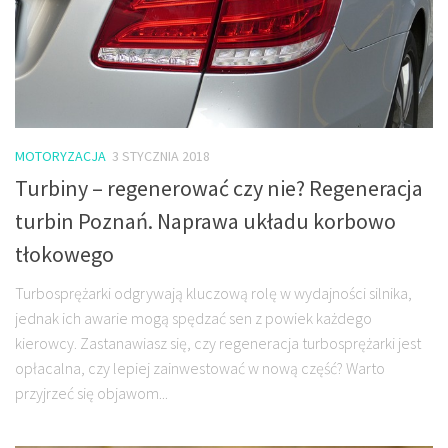
MOTORYZACJA
3 STYCZNIA 2018
Turbiny – regenerować czy nie? Regeneracja
turbin Poznań. Naprawa układu korbowo
tłokowego
Turbosprężarki odgrywają kluczową rolę w wydajności silnika,
jednak ich awarie mogą spędzać sen z powiek każdego
kierowcy. Zastanawiasz się, czy regeneracja turbosprężarki jest
opłacalna, czy lepiej zainwestować w nową część? Warto
przyjrzeć się objawom...