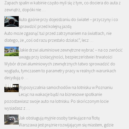
Zapach spalin w kabinie często myli się z tym, co dociera do auta z
zewnątrz, dopóki nie …
Auto gaśnie przy dojeżdżaniu do świateł – przyczyny i co
sprawdzić przed kolejną jazdą
Auto może zgasnąć tuż przed zatrzymaniem na światłach, nie
dlatego, że „coś od razu przestało działać”, lecz …
Jakie drzwi aluminiowe zewnętrzne wybrać – na co zwrócić
uwagę przy izolacyjności, bezpieczeństwie i trwałości
Wybór drzwi aluminiowych zewnętrznych łatwo sprowadzić do
wyglądu, tymczasem to parametry pracy w realnych warunkach
decydują o …
Wypożyczalnia samochodów na lotnisku w Poznaniu
Lecąc na wakacje bądź na biznesowe spotkanie
pozostawiasz swoje auto na lotnisku. Po skończonym locie
wysiadasz z …
Jak obsługują myjnie osoby tankujące na flotę
Warszawa jest prężnie rozwijającym się miastem, gdzie