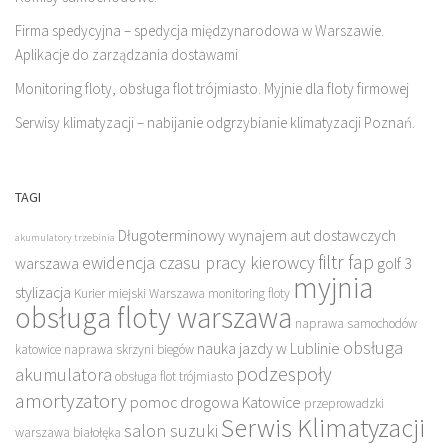
Firma spedycyjna – spedycja międzynarodowa w Warszawie.
Aplikacje do zarządzania dostawami
Monitoring floty, obsługa flot trójmiasto. Myjnie dla floty firmowej
Serwisy klimatyzacji – nabijanie odgrzybianie klimatyzacji Poznań.
TAGI
Długoterminowy wynajem aut dostawczych
akumulatory trzebinia
filtr fap
ewidencja czasu pracy kierowcy
warszawa
golf 3
myjnia
stylizacja
Kurier miejski Warszawa
monitoring floty
obsługa floty warszawa
naprawa samochodów
obsługa
nauka jazdy w Lublinie
katowice
naprawa skrzyni biegów
podzespoły
akumulatora
obsługa flot trójmiasto
amortyzatory
pomoc drogowa Katowice
przeprowadzki
Serwis Klimatyzacji
salon suzuki
warszawa białołęka