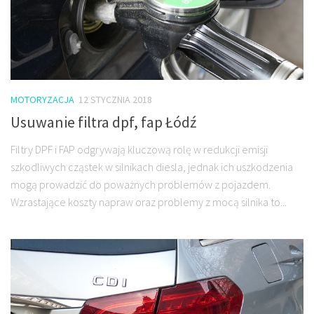
MOTORYZACJA
12 STYCZNIA 2018
Usuwanie filtra dpf, fap Łódź
Filtry DPF i FAP odgrywają kluczową rolę w redukcji emisji
szkodliwych cząstek w silnikach diesla, jednak ich uszkodzenia
mogą prowadzić do poważnych problemów z pojazdem.
Wzrastające koszty napraw oraz problemy z mocą silnika to...