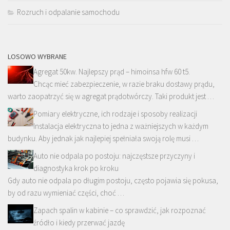
Rozruch i odpalanie samochodu
LOSOWO WYBRANE
Agregat 50kw. Najlepszy prąd – himoinsa hfw 60 t5.
Chcąc mieć zabezpieczenie, w razie braku dostawy prądu,
warto zaopatrzyć się w agregat prądotwórczy. Taki produkt jest …
Pomiary elektryczne, ich rodzaje i sposoby realizacji
Instalacja elektryczna to jedna z ważniejszych w każdym
budynku. Aby jednak jak najlepiej spełniała swoją rolę musi …
Auto nie odpala po postoju: najczęstsze przyczyny i
diagnostyka krok po kroku
Gdy auto nie odpala po długim postoju, często pojawia się pokusa,
by od razu wymieniać części, choć …
Zapach spalin w kabinie – co sprawdzić, jak rozpoznać
źródło i kiedy przerwać jazdę