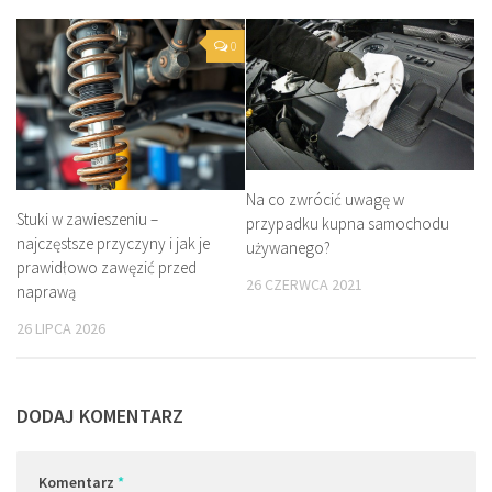
0
Na co zwrócić uwagę w
Stuki w zawieszeniu –
przypadku kupna samochodu
najczęstsze przyczyny i jak je
używanego?
prawidłowo zawęzić przed
26 CZERWCA 2021
naprawą
26 LIPCA 2026
DODAJ KOMENTARZ
Komentarz
*