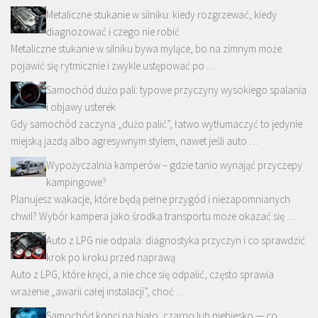
Metaliczne stukanie w silniku: kiedy rozgrzewać, kiedy
diagnozować i czego nie robić
Metaliczne stukanie w silniku bywa mylące, bo na zimnym może
pojawić się rytmicznie i zwykle ustępować po …
Samochód dużo pali: typowe przyczyny wysokiego spalania
i objawy usterek
Gdy samochód zaczyna „dużo palić”, łatwo wytłumaczyć to jedynie
miejską jazdą albo agresywnym stylem, nawet jeśli auto …
Wypożyczalnia kamperów – gdzie tanio wynająć przyczepy
kampingowe?
Planujesz wakacje, które będą pełne przygód i niezapomnianych
chwil? Wybór kampera jako środka transportu może okazać się …
Auto z LPG nie odpala: diagnostyka przyczyn i co sprawdzić
krok po kroku przed naprawą
Auto z LPG, które kręci, a nie chce się odpalić, często sprawia
wrażenie „awarii całej instalacji”, choć …
Samochód kopci na biało, czarno lub niebiesko — co