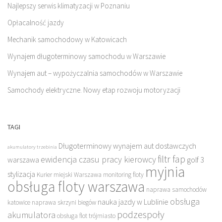
Najlepszy serwis klimatyzacji w Poznaniu
Opłacalność jazdy
Mechanik samochodowy w Katowicach
Wynajem długoterminowy samochodu w Warszawie
Wynajem aut – wypożyczalnia samochodów w Warszawie
Samochody elektryczne. Nowy etap rozwoju motoryzacji
TAGI
Długoterminowy wynajem aut dostawczych
akumulatory trzebinia
filtr fap
ewidencja czasu pracy kierowcy
warszawa
golf 3
myjnia
stylizacja
Kurier miejski Warszawa
monitoring floty
obsługa floty warszawa
naprawa samochodów
obsługa
nauka jazdy w Lublinie
katowice
naprawa skrzyni biegów
podzespoły
akumulatora
obsługa flot trójmiasto