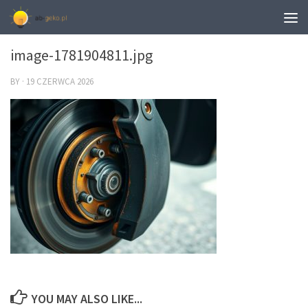
0
image-1781904811.jpg
BY
·
19 CZERWCA 2026
YOU MAY ALSO LIKE...