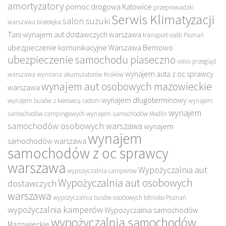
amortyzatory
pomoc drogowa Katowice
przeprowadzki
Serwis Klimatyzacji
salon suzuki
warszawa białołęka
Tani wynajem aut dostawczych warszawa
transport osób Poznań
ubezpieczenie komunikacyjne Warszawa Bemowo
ubezpieczenie samochodu piaseczno
volvo przegląd
wynajem auta z oc sprawcy
warszawa
wymiana akumulatorów Kraków
wynajem aut osobowych mazowieckie
warszawa
wynajem długoterminowy
wynajem busów z kierowcą radom
wynajem
wynajem
samochodów campingowych
wynajem samochodów Modlin
samochodów osobowych warszawa
wynajem
wynajem
samochodów warszawa
samochodów z oc sprawcy
warszawa
Wypożyczalnia aut
wypozyczalnia camperow
Wypożyczalnia aut osobowych
dostawczych
warszawa
wypożyczalnia busów osobowych lotnisko Poznań
wypożyczalnia kamperów
Wypożyczalnia samochodów
wypożyczalnia samochodów
Mazowieckie