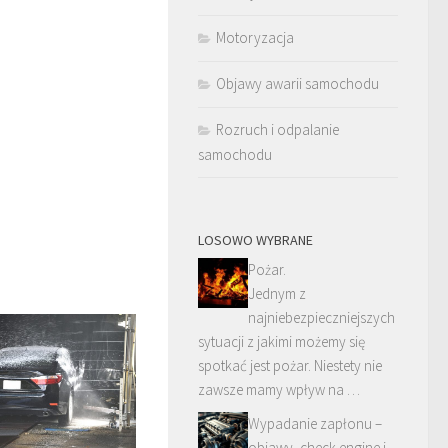
Motoryzacja
Objawy awarii samochodu
Rozruch i odpalanie
samochodu
LOSOWO WYBRANE
Pożar.
Jednym z
najniebezpieczniejszych
sytuacji z jakimi możemy się
spotkać jest pożar. Niestety nie
zawsze mamy wpływ na …
Wypadanie zapłonu –
objawy, check engine i