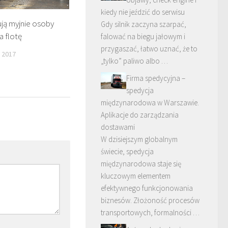
kiedy nie jeździć do serwisu
ują myjnie osoby
Gdy silnik zaczyna szarpać,
a flotę
falować na biegu jałowym i
przygaszać, łatwo uznać, że to
 2017
„tylko” paliwo albo …
Firma spedycyjna –
spedycja
międzynarodowa w Warszawie.
Aplikacje do zarządzania
dostawami
W dzisiejszym globalnym
świecie, spedycja
międzynarodowa staje się
kluczowym elementem
efektywnego funkcjonowania
biznesów. Złożoność procesów
transportowych, formalności …