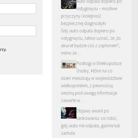
Auto odpala dopiero po
ostygnięciu – możliwe
przyczyny i kolejność
bezpiecznej diagnostyki
Gdy auto odpala dopiero po
ostygnięciu, łatwo uznać, że „to
akurat będzie coś z zapłonem”,
rzy.
mimo że …
Podłogi w Wielkopolsce
Osoby, które na co
dzień mieszkają w województwie
wielkopolskim, z pewnością
wezmą pod uwagę informacje
zawarte w …
Objawy awarii po
tankowaniu: co robić,
gdy auto nie odpala, gaśnie lub
zamula