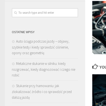
OSTATNIE WPISY
Auto ściąga podczas jazdy – objawy,
szybkie testy i kiedy sprawdzić ciśnienie,
opony oraz geometrię
Metaliczne stukanie w silniku: kiedy
YOU
rozgrzewać, kiedy diagnozować i czego nie
robić
Stukanie przy hamowaniu: jak
zlokalizować źródło i co sprawdzić przed
dalszą jazdą