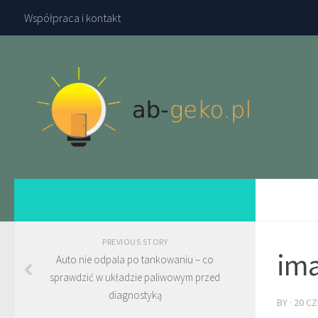
Współpraca i kontakt
PREVIOUS STORY
ima
Auto nie odpala po tankowaniu – co
sprawdzić w układzie paliwowym przed
diagnostyką
BY
·
20 C