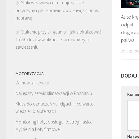
Stuki w zawieszeniu – najczęstsze
przyczyny i jak je prawidłowo zawęzić przed
Auto krę
naprawą
odpali –
Stukanie przy skręcaniu – jak zlokalizować
diagnost
źródło luzów w układzie kierowniczym i
paliwa
zawieszeniu
25 CZERW
MOTORYZACJA
DODAJ
Zamów taksówkę
Najlepszy serwis klimatyzacji w Poznaniu
Kome
Klucz do oznaczeń na felgach – co warto
wiedzieć o alufelgach
Monitoring floty, obsługa flot trójmiasto.
Myjnie dla floty firmowej
Nazw