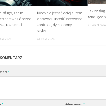
Jak obsług
ci długo, zanim
Kiedy nie jechać dalej autem
tankujące n
 co sprawdzić przed
z powodu usterki: czerwone
yką rozruchu i
kontrolki, dym, opony i
21 WRZEŚNIA
szyby
CA 2026
4 LIPCA 2026
 KOMENTARZ
ntarz
*
a
*
Adres email
*