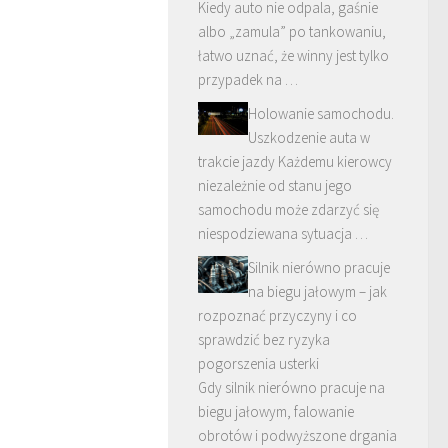
Kiedy auto nie odpala, gaśnie
albo „zamula” po tankowaniu,
łatwo uznać, że winny jest tylko
przypadek na …
Holowanie samochodu.
Uszkodzenie auta w
trakcie jazdy Każdemu kierowcy
niezależnie od stanu jego
samochodu może zdarzyć się
niespodziewana sytuacja …
Silnik nierówno pracuje
na biegu jałowym – jak
rozpoznać przyczyny i co
sprawdzić bez ryzyka
pogorszenia usterki
Gdy silnik nierówno pracuje na
biegu jałowym, falowanie
obrotów i podwyższone drgania