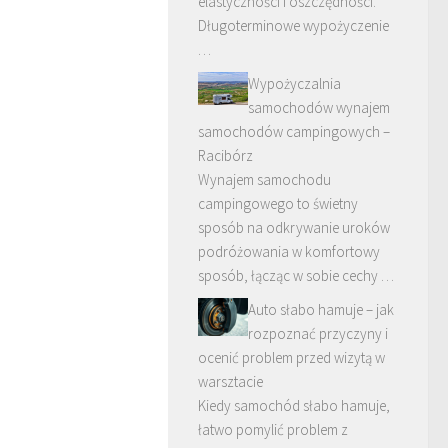
elastyczności i oszczędności.
Długoterminowe wypożyczenie
…
Wypożyczalnia
samochodów wynajem
samochodów campingowych –
Racibórz
Wynajem samochodu
campingowego to świetny
sposób na odkrywanie uroków
podróżowania w komfortowy
sposób, łącząc w sobie cechy …
Auto słabo hamuje – jak
rozpoznać przyczyny i
ocenić problem przed wizytą w
warsztacie
Kiedy samochód słabo hamuje,
łatwo pomylić problem z