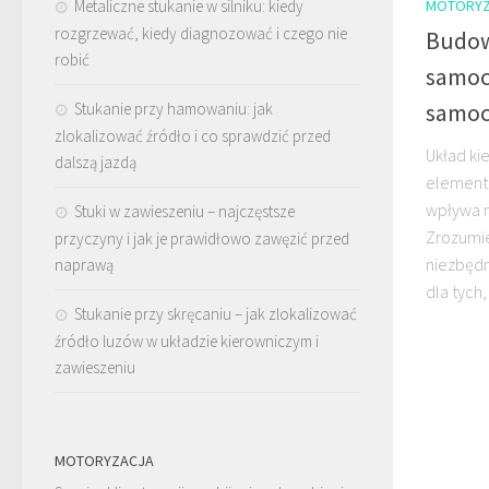
Metaliczne stukanie w silniku: kiedy
MOTORYZ
rozgrzewać, kiedy diagnozować i czego nie
Budow
robić
samoc
samo
Stukanie przy hamowaniu: jak
zlokalizować źródło i co sprawdzić przed
Układ ki
dalszą jazdą
element
wpływa n
Stuki w zawieszeniu – najczęstsze
Zrozumie
przyczyny i jak je prawidłowo zawęzić przed
niezbędn
naprawą
dla tych,
Stukanie przy skręcaniu – jak zlokalizować
źródło luzów w układzie kierowniczym i
zawieszeniu
MOTORYZACJA