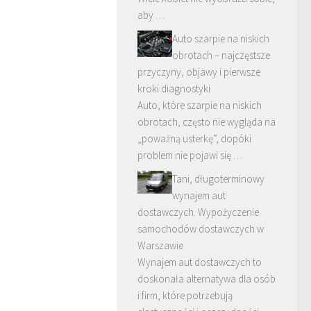
aby …
Auto szarpie na niskich
obrotach – najczęstsze
przyczyny, objawy i pierwsze
kroki diagnostyki
Auto, które szarpie na niskich
obrotach, często nie wygląda na
„poważną usterkę”, dopóki
problem nie pojawi się …
Tani, długoterminowy
wynajem aut
dostawczych. Wypożyczenie
samochodów dostawczych w
Warszawie
Wynajem aut dostawczych to
doskonała alternatywa dla osób
i firm, które potrzebują