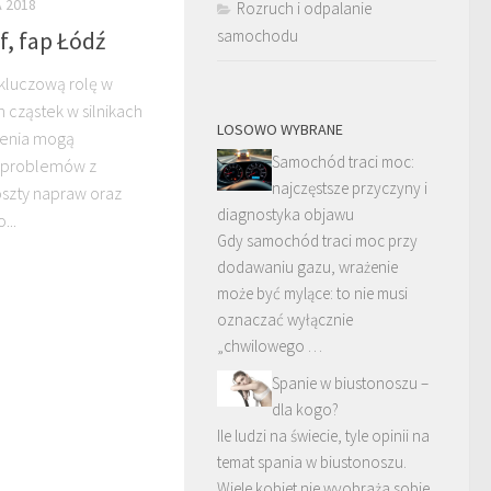
A 2018
Rozruch i odpalanie
f, fap Łódź
samochodu
 kluczową rolę w
h cząstek w silnikach
LOSOWO WYBRANE
dzenia mogą
Samochód traci moc:
 problemów z
najczęstsze przyczyny i
szty napraw oraz
diagnostyka objawu
...
Gdy samochód traci moc przy
dodawaniu gazu, wrażenie
może być mylące: to nie musi
oznaczać wyłącznie
„chwilowego …
Spanie w biustonoszu –
dla kogo?
Ile ludzi na świecie, tyle opinii na
temat spania w biustonoszu.
Wiele kobiet nie wyobraża sobie,