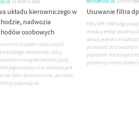
MOTORYZACJA
12 STYCZNI
ACJA
12 MARCA 2018
Usuwanie filtra dp
a układu kierowniczego w
hodzie, nadwozia
Filtry DPF i FAP odgrywają
chodów osobowych
redukcji emisji szkodliwyc
diesla, jednak ich uszko
erowniczy to jeden z kluczowych
prowadzić do poważnych
ów każdego samochodu, który
pojazdem. Wzrastające ko
a komfort i bezpieczeństwo jazdy.
problemy z mocą silnika to
nie jego budowy oraz działania jest
e nie tylko dla kierowców, ale także
 którzy pasjonują się...