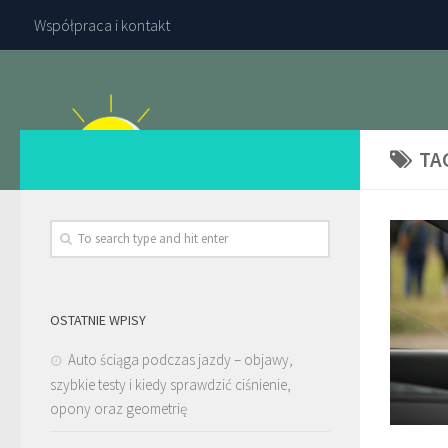
Współpraca i kontakt
TA
OSTATNIE WPISY
Auto ściąga podczas jazdy – objawy,
szybkie testy i kiedy sprawdzić ciśnienie,
opony oraz geometrię