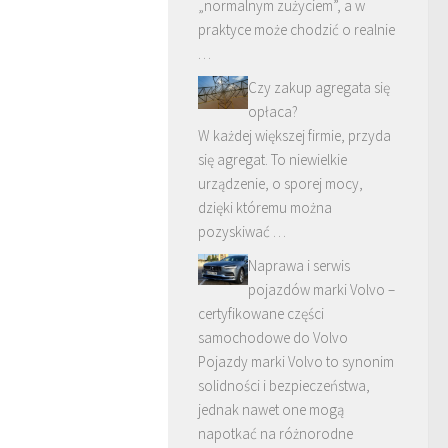
„normalnym zużyciem”, a w
praktyce może chodzić o realnie
…
Czy zakup agregata się
opłaca?
W każdej większej firmie, przyda
się agregat. To niewielkie
urządzenie, o sporej mocy,
dzięki któremu można
pozyskiwać …
Naprawa i serwis
pojazdów marki Volvo –
certyfikowane części
samochodowe do Volvo
Pojazdy marki Volvo to synonim
solidności i bezpieczeństwa,
jednak nawet one mogą
napotkać na różnorodne