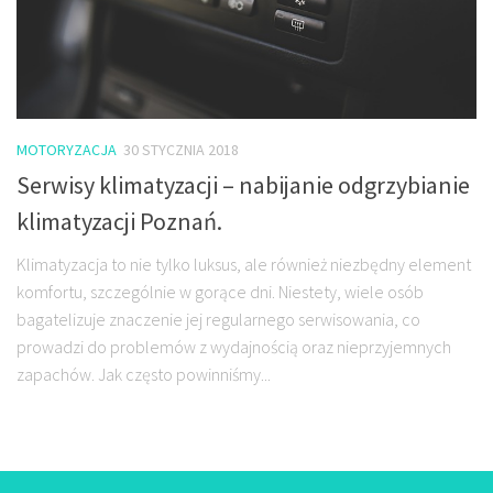
MOTORYZACJA
30 STYCZNIA 2018
Serwisy klimatyzacji – nabijanie odgrzybianie
klimatyzacji Poznań.
Klimatyzacja to nie tylko luksus, ale również niezbędny element
komfortu, szczególnie w gorące dni. Niestety, wiele osób
bagatelizuje znaczenie jej regularnego serwisowania, co
prowadzi do problemów z wydajnością oraz nieprzyjemnych
zapachów. Jak często powinniśmy...