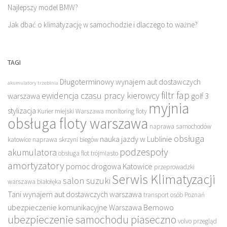
Najlepszy model BMW?
Jak dbać o klimatyzację w samochodzie i dlaczego to ważne?
TAGI
Długoterminowy wynajem aut dostawczych
akumulatory trzebinia
filtr fap
ewidencja czasu pracy kierowcy
warszawa
golf 3
myjnia
stylizacja
Kurier miejski Warszawa
monitoring floty
obsługa floty warszawa
naprawa samochodów
obsługa
nauka jazdy w Lublinie
katowice
naprawa skrzyni biegów
podzespoły
akumulatora
obsługa flot trójmiasto
amortyzatory
pomoc drogowa Katowice
przeprowadzki
Serwis Klimatyzacji
salon suzuki
warszawa białołęka
Tani wynajem aut dostawczych warszawa
transport osób Poznań
ubezpieczenie komunikacyjne Warszawa Bemowo
ubezpieczenie samochodu piaseczno
volvo przegląd