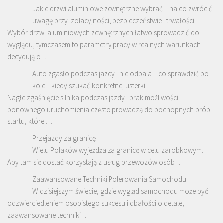
Jakie drzwi aluminiowe zewnętrzne wybrać – na co zwrócić
uwagę przy izolacyjności, bezpieczeństwie i trwałości
Wybór drzwi aluminiowych zewnętrznych łatwo sprowadzić do
wyglądu, tymczasem to parametry pracy w realnych warunkach
decydują o …
Auto zgasło podczas jazdy i nie odpala – co sprawdzić po
kolei i kiedy szukać konkretnej usterki
Nagłe zgaśnięcie silnika podczas jazdy i brak możliwości
ponownego uruchomienia często prowadzą do pochopnych prób
startu, które …
Przejazdy za granicę
Wielu Polaków wyjeżdża za granicę w celu zarobkowym.
Aby tam się dostać korzystają z usług przewozów osób …
Zaawansowane Techniki Polerowania Samochodu
W dzisiejszym świecie, gdzie wygląd samochodu może być
odzwierciedleniem osobistego sukcesu i dbałości o detale,
zaawansowane techniki …