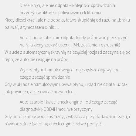
Diesel kręci, ale nie odpala – kolejność sprawdzania
przyczyn w układzie paliwowym i elektronice
Kiedy diesel kręci, ale nie odpala, łatwo skupić się od razu na „braku
paliwa”, a tymczasem silnik …
Auto z automatem nie odpala: kiedy próbować przełączyć
na N, a kiedy szukać usterki (P/N, zasilanie, rozrusznik)
W aucie z automatyczną skrzynią najczęściej rozjazd zaczyna się od
tego, że auto nie reaguje na próbę …
Wyciek płynu hamulcowego – najczęstsze objawy i od
czego zacząć sprawdzanie
Gdy w układzie hamulcowym ubywa płynu, układ nie działa już tak,
jak powinien, a kierowca zaczyna to …
Auto szarpie i świeci check engine – od czego zacząć
diagnostykę OBD-II i możliwe przyczyny
Gdy auto szarpie podczas jazdy, zwłaszcza przy dodawaniu gazu, i
równocześnie świeci się check engine, łatwo pomylić …