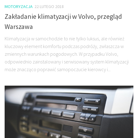
MOTORYZACJA
22 LUTEGO 2018
Zakładanie klimatyzacji w Volvo, przegląd
Warszawa
Klimatyzacja w samochodzie to nie tylko luksus, ale również
kluczowy element komfortu podczas podróży, zwłaszcza w
zmiennych warunkach pogodowych. W przypadku Volvo,
odpowiednio zainstalowany i serwisowany system klimatyzacji
może znacząco poprawić samopoczucie kierowcy i...