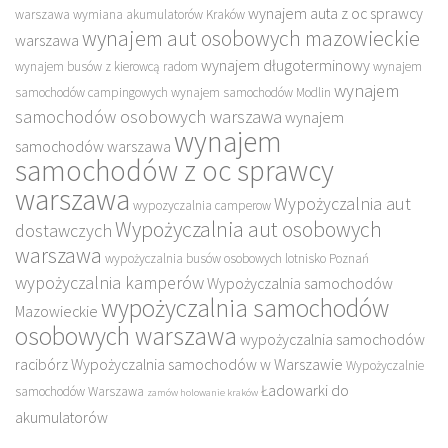
wynajem auta z oc sprawcy
warszawa
wymiana akumulatorów Kraków
wynajem aut osobowych mazowieckie
warszawa
wynajem długoterminowy
wynajem busów z kierowcą radom
wynajem
wynajem
samochodów campingowych
wynajem samochodów Modlin
samochodów osobowych warszawa
wynajem
wynajem
samochodów warszawa
samochodów z oc sprawcy
warszawa
Wypożyczalnia aut
wypozyczalnia camperow
Wypożyczalnia aut osobowych
dostawczych
warszawa
wypożyczalnia busów osobowych lotnisko Poznań
wypożyczalnia kamperów
Wypożyczalnia samochodów
wypożyczalnia samochodów
Mazowieckie
osobowych warszawa
wypożyczalnia samochodów
racibórz
Wypożyczalnia samochodów w Warszawie
Wypożyczalnie
Ładowarki do
samochodów Warszawa
zamów holowanie kraków
akumulatorów